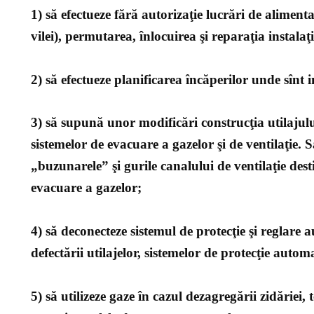
1) să efectueze fără autorizaţie lucrări de aliment
vilei), permutarea, înlocuirea şi reparaţia instalaţi
2) să efectueze planificarea încăperilor unde sînt i
3) să supună unor modificări construcţia utilajulu
sistemelor de evacuare a gazelor şi de ventilaţie. S
„buzunarele” şi gurile canalului de ventilaţie des
evacuare a gazelor;
4) să deconecteze sistemul de protecţie şi reglare 
defectării utilajelor, sistemelor de protecţie autom
5) să utilizeze gaze în cazul dezagregării zidăriei, t