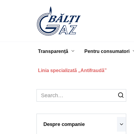
Skip
to
content
Transparență
Pentru consumatori
Linia specializată „Antifraudă”
Search
for:
Despre companie