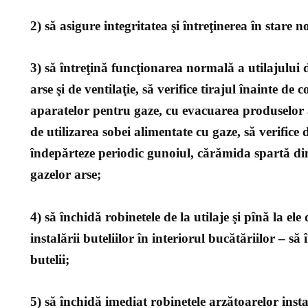
2) să asigure integritatea şi întreţinerea în stare 
3) să întreţină funcţionarea normală a utilajului 
arse şi de ventilaţie, să verifice tirajul înainte de
aparatelor pentru gaze, cu evacuarea produselor a
de utilizarea sobei alimentate cu gaze, să verifice
îndepărteze periodic gunoiul, cărămida spartă d
gazelor arse;
4) să închidă robinetele de la utilaje şi pînă la ele
instalării buteliilor în interiorul bucătăriilor – să
butelii;
5) să închidă imediat robinetele arzătoarelor instal