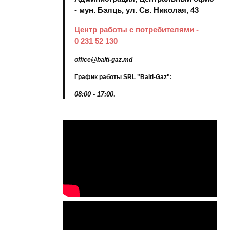
- мун. Бэлць, ул. Св. Николая, 43
Центр работы с потребителями -
0 231 52 130
office@balti-gaz.md
График работы SRL "Balti-Gaz":
08:00 - 17:00
.