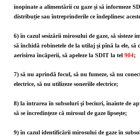
inopinate a alimentării cu gaze şi să informeze S
distribuție sau întreprinderile ce îndeplinesc aceste
6) în cazul sesizării mirosului de gaze, să sisteze i
să închidă robinetele de la utilaj şi pînă la ele, să
aerisirea încăperii, să apeleze la SDIT la tel
904
;
7) să nu aprindă focul, să nu fumeze, să nu conect
electrice, să nu utilizeze soneriile electrice;
8) la intrarea în subsoluri şi beciuri, înainte de 
să se încredinţeze că mirosul de gaze lipseşte;
9) în cazul identificării mirosului de gaze în subsol