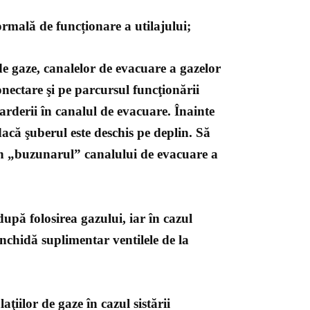
normală de funcționare a utilajului;
de gaze, canalelor de evacuare a gazelor
 conectare şi pe parcursul funcţionării
rderii în canalul de evacuare. Înainte
 dacă şuberul este deschis pe deplin. Să
in „buzunarul” canalului de evacuare a
 după folosirea gazului, iar în cazul
 închidă suplimentar ventilele de la
aţiilor de gaze în cazul sistării