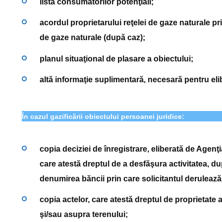
lista consumatorilor potenţiali;
acordul proprietarului reţelei de gaze naturale p
de gaze naturale (după caz);
planul situaţional de plasare a obiectului;
altă informaţie suplimentară, necesară pentru eli
În cazul gazificării obiectului persoanei juridice:
copia deciziei de înregistrare, eliberată de Agenţ
care atestă dreptul de a desfăşura activitatea, du
denumirea băncii prin care solicitantul derulează 
copia actelor, care atestă dreptul de proprietate a
şi/sau asupra terenului;