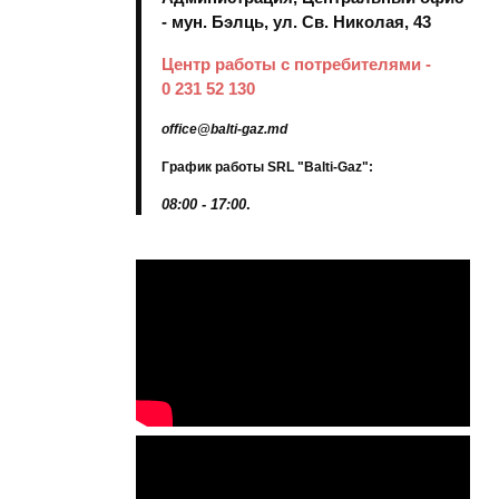
- мун. Бэлць, ул. Св. Николая, 43
Центр работы с потребителями -
0 231 52 130
office@balti-gaz.md
График работы SRL "Balti-Gaz":
08:00 - 17:00
.