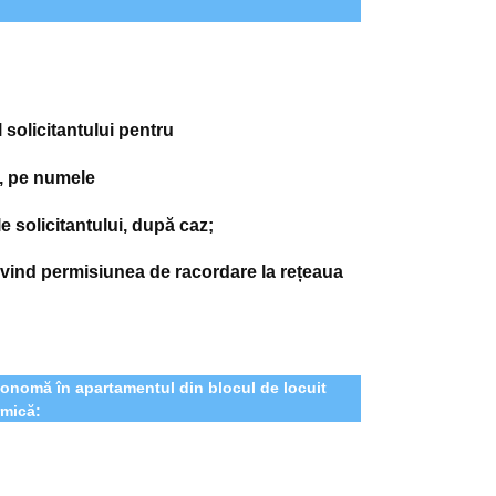
 solicitantului pentru
r, pe numele
e solicitantului, după caz;
rivind permisiunea de racordare la rețeaua
autonomă în apartamentul din blocul de locuit
rmică: