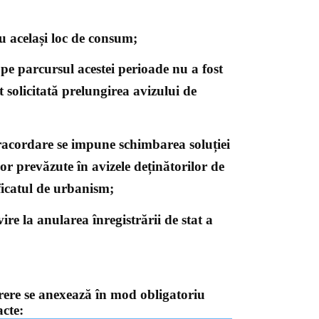
u același loc de consum;
 pe parcursul acestei perioade nu a fost
 solicitată prelungirea avizului de
 racordare se impune schimbarea soluției
or prevăzute în avizele deținătorilor de
ificatul de urbanism;
ire la anularea înregistrării de stat a
erere
se anexează în mod obligatoriu
cte: