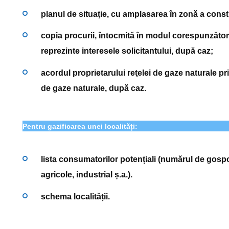
planul de situaţie, cu amplasarea în zonă a constr
copia procurii, întocmită în modul corespunzător
reprezinte interesele solicitantului, după caz;
acordul proprietarului reţelei de gaze naturale p
de gaze naturale, după caz.
Pentru gazificarea unei localități:
lista consumatorilor potențiali (numărul de gospo
agricole, industrial ș.a.).
schema localității.