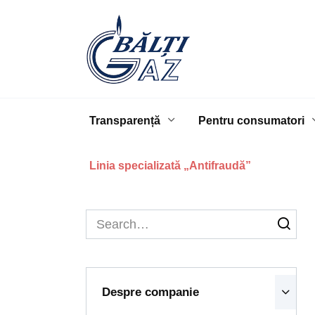
Skip
to
content
Transparență
Pentru consumatori
Linia specializată „Antifraudă”
Search
for:
Despre companie