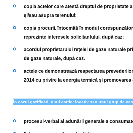
copia actelor care atestă dreptul de proprietate al
și/sau asupra terenului;
copia procurii, întocmită în modul corespunzător
reprezinte interesele solicitantului, după caz;
acordul proprietarului rețelei de gaze naturale p
de gaze naturale, după caz.
actele ce demonstrează respectarea prevederilor 
2014
cu privire la energia termică şi promovarea 
În cazul gazificării unui cartier locativ sau unui grup de cas
procesul-verbal al adunării generale a consumator