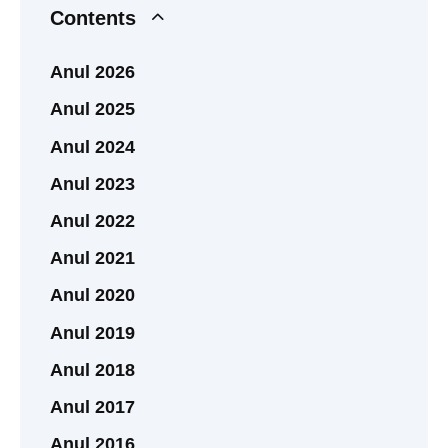
Contents
Anul 2026
Anul 2025
Anul 2024
Anul 2023
Anul 2022
Anul 2021
Anul 2020
Anul 2019
Anul 2018
Anul 2017
Anul 2016