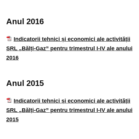
Anul 2016
Indicatorii tehnici și economici ale activității
SRL „Bălți-Gaz” pentru trimestrul I-IV ale anului
2016
Anul 2015
Indicatorii tehnici și economici ale activității
SRL „Bălți-Gaz” pentru trimestrul I-IV ale anului
2015