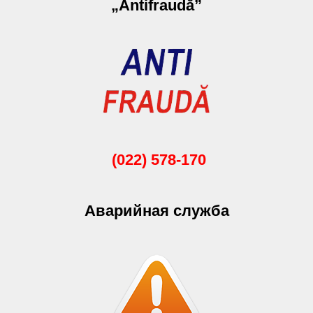
„Antifraudă”
(022) 578-170
Аварийная служба