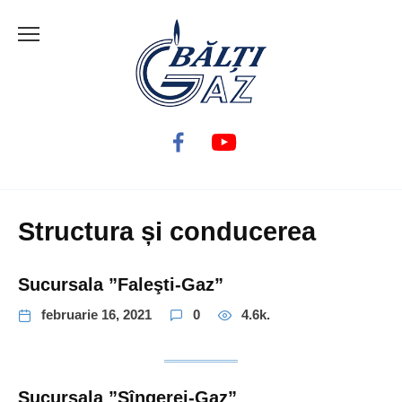
Skip
to
content
Structura și conducerea
Sucursala ”Faleşti-Gaz”
februarie 16, 2021
0
4.6k.
Sucursala ”Sîngerei-Gaz”