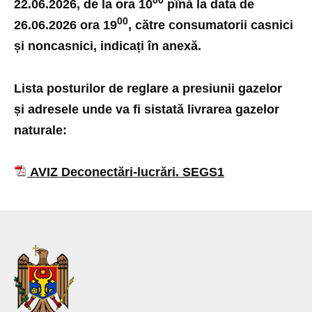
00
22.06.2026, de la ora 10
pînă la data de
00
26.06.2026 ora 19
, către consumatorii casnici
și noncasnici, indicați în anexă.
Lista posturilor de reglare a presiunii gazelor
și adresele unde va fi sistată livrarea gazelor
naturale:
AVIZ Deconectări-lucrări. SEGS1