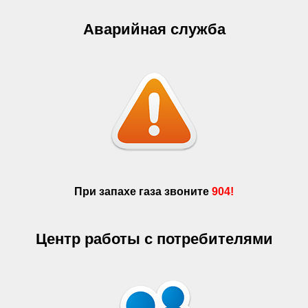
Аварийная служба
При запахе газа звоните
904!
Центр работы с потребителями