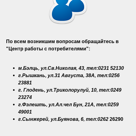
По всем возникшим вопросам обращайтесь в
"Центр работы с потребителями":
м.Бэлць, ул.Св.Николая, 43, тел:0231 52130
г.Рышкань, ул.31 Августа, 38A, тел:0256
23881
г. Глодень, ул.Триколорулуй, 10, тел:0249
23274
г.Фэлешть, ул.Ал.чел Бун, 21A, тел:0259
49001
г.Сынжерей, ул.Буянова, 6, тел:0262
26290