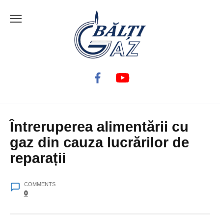
Skip
to
content
Întreruperea alimentării cu
gaz din cauza lucrărilor de
reparații
COMMENTS
0