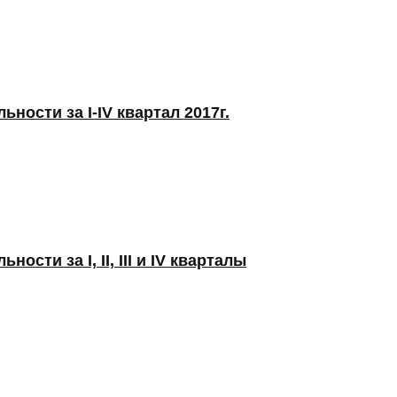
ности за I-IV квартал 2017г.
сти за I, II, III и IV кварталы