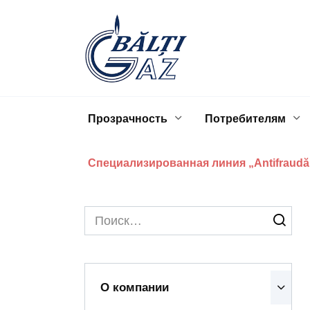
Перейти
к
содержанию
Прозрачность
Потребителям
Специализированная линия „Antifraudă
Search
for:
О компании