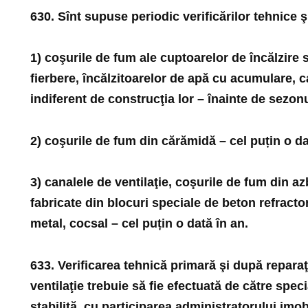
630. Sînt supuse periodic verificărilor tehnice şi
1) coşurile de fum ale cuptoarelor de încălzire s
fierbere, încălzitoarelor de apă cu acumulare, c
indiferent de construcţia lor – înainte de sezonu
2) coşurile de fum din cărămidă – cel puțin o da
3) canalele de ventilaţie, coşurile de fum din a
fabricate din blocuri speciale de beton refractor,
metal, cocsal – cel puțin o dată în an.
633. Verificarea tehnică primară şi după reparaţ
ventilaţie trebuie să fie efectuată de către specia
stabilită, cu participarea administratorului imob