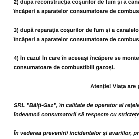
2) după reconstrucția coşurilor de fum și a canale
încăperi a aparatelor consumatoare de combusti
3) după reparația coşurilor de fum și a canalelor 
încăperi a aparatelor consumatoare de combusti
4) în cazul în care în aceeași încăpere se mont
consumatoare de combustibili gazoși.
Atenție! Viața are 
SRL ”Bălți-Gaz”, în calitate de operator al rețele
îndeamnă
consumatorii să
respecte cu strictețe
În vederea
prevenirii incidentelor
și
avariilor, p