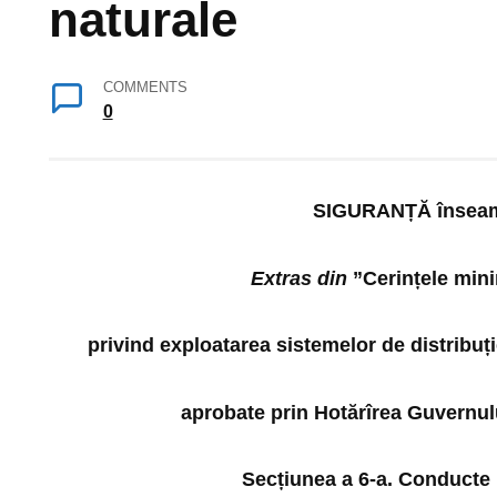
naturale
COMMENTS
0
SIGURANȚĂ însea
Extras din
”Cerințele mini
privind exploatarea sistemelor de distribuț
aprobate prin Hotărîrea Guvernulu
Secțiunea a 6-a.
Conducte i