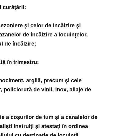
 curăţării:
ezoniere şi celor de încălzire şi
azanelor de încălzire a locuinţelor,
l de încălzire;
tă în trimestru;
zbociment, argilă, precum şi cele
 policlorură de vinil, inox, aliaje de
ie a coşurilor de fum şi a canalelor de
lişti instruiţi şi atestaţi în ordinea
ilului cu destinație de locuință