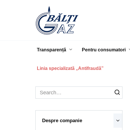
Skip
to
content
Transparență
Pentru consumatori
Linia specializată „Antifraudă”
Search
for:
Despre companie