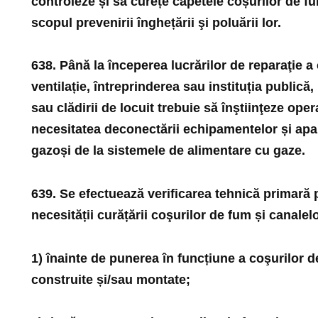
controleze și să curețe capetele coșurilor de fum
scopul prevenirii înghețării şi poluării lor.
638. Până la începerea lucrărilor de reparaţie a
ventilație, întreprinderea sau instituția publică
sau clădirii de locuit trebuie să înştiinţeze ope
necesitatea deconectării echipamentelor și ap
gazoși de la sistemele de alimentare cu gaze.
639. Se efectuează verificarea tehnică primară 
necesității curățării coşurilor de fum și canalel
1) înainte de punerea în funcțiune a coşurilor d
construite și/sau montate;