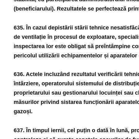
(beneficiarului). Rezultatele se perfectează prin
635. În cazul depistării stării tehnice nesatisfă
de ventilație în procesul de exploatare, speciali
inspectarea lor este obligat să preîntâmpine c
pericolul utilizării echipamentelor și aparatel
636. Actele incluzând rezultatul verificării tehni
întârziere, operatorului sistemului de distribuție
proprietarului sau gestionarului locuinței sau cl
măsurilor privind sistarea funcționării aparat
gazoși.
637. În timpul iernii, cel puțin o dată în lună, pro