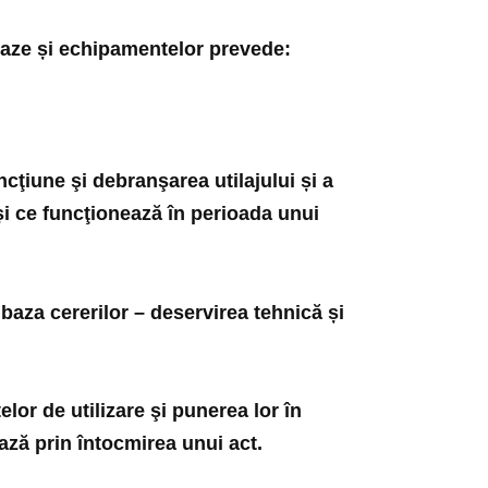
aze și echipamentelor prevede:
cţiune şi debranşarea utilajului și a
i ce funcţionează în perioada unui
 baza cererilor – deservirea tehnică și
or de utilizare şi punerea lor în
ază prin întocmirea unui act.