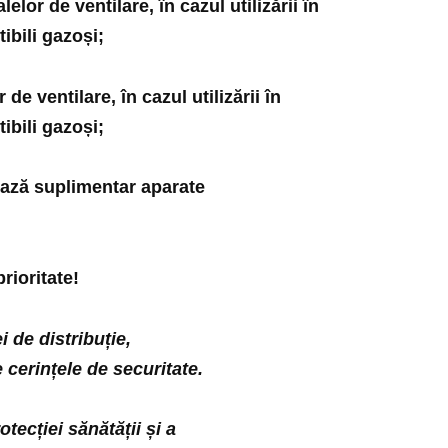
lor de ventilare, în cazul utilizării în
bili gazoși;
de ventilare, în cazul utilizării în
bili gazoși;
ează suplimentar aparate
prioritate!
i de distribuție,
 cerințele de securitate.
rotecției sănătății și a