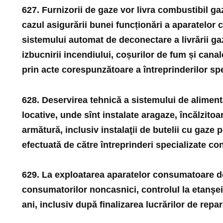
627. Furnizorii de gaze vor livra combustibil ga
cazul asigurării bunei funcționări a aparatelor
sistemului automat de deconectare a livrării gaz
izbucnirii incendiului, coșurilor de fum și cana
prin acte corespunzătoare a întreprinderilor spe
628. Deservirea tehnică a sistemului de alimenta
locative, unde sînt instalate aragaze, încălzito
armătură, inclusiv instalaţii de butelii cu gaze pe
efectuată de către întreprinderi specializate conf
629. La exploatarea aparatelor consumatoare de
consumatorilor noncasnici, controlul la etanşeit
ani, inclusiv după finalizarea lucrărilor de repar