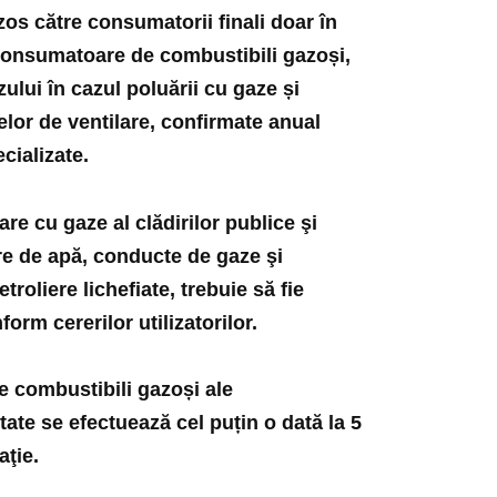
zos către consumatorii finali doar în
 consumatoare de combustibili gazoși,
ului în cazul poluării cu gaze și
lelor de ventilare, confirmate anual
cializate.
re cu gaze al clădirilor publice şi
are de apă, conducte de gaze şi
troliere lichefiate, trebuie să fie
orm cererilor utilizatorilor.
 combustibili gazoși ale
ate se efectuează cel puțin o dată la 5
aţie.