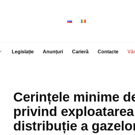
Legislație
Anunțuri
Carieră
Contacte
Vâ
Cerințele minime de
privind exploatarea
distribuție a gazel