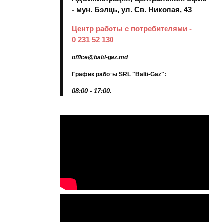
- мун. Бэлць, ул. Св. Николая, 43
Центр работы с потребителями -
0 231 52 130
office@balti-gaz.md
График работы SRL "Balti-Gaz":
08:00 - 17:00
.