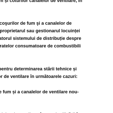
 și coturilor canalelor de ventilare, în
 coşurilor de fum şi a canalelor de
, proprietarul sau gestionarul locuinței
ratorul sistemului de distribuție despre
aratelor consumatoare de combustibili
pentru determinarea stării tehnice și
or de ventilare în următoarele cazuri:
e fum și a canalelor de ventilare nou-