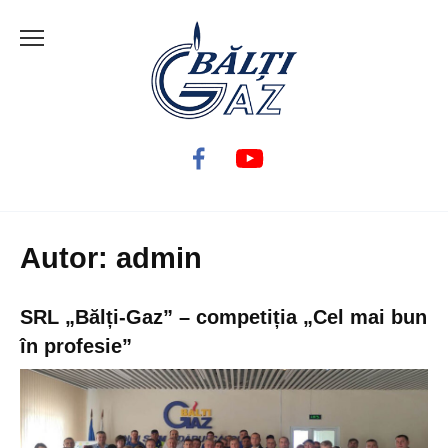
Skip
to
content
Autor:
admin
SRL „Bălți-Gaz” – competiția „Cel mai bun
în profesie”