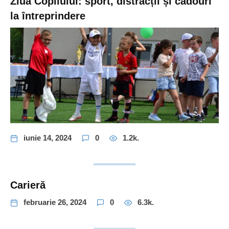
Ziua Copilului: sport, distracții și cadouri
la întreprindere
iunie 14, 2024
0
1.2k.
Carieră
februarie 26, 2024
0
6.3k.