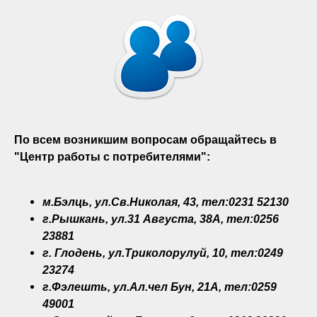
По всем возникшим вопросам обращайтесь в
"Центр работы с потребителями":
м.Бэлць, ул.Св.Николая, 43, тел:0231 52130
г.Рышкань, ул.31 Августа, 38A, тел:0256
23881
г. Глодень, ул.Триколорулуй, 10, тел:0249
23274
г.Фэлешть, ул.Ал.чел Бун, 21A, тел:0259
49001