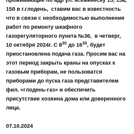
проживающие по адр ул. М.еминеску 15, 15а,
15б в г.глодень, ставим вас в известность
что в связи с необходимостью выполнения
работ по ремонту шкафного
газорегуляторного пункта №36, в четверг,
30
30
10 октября 2024г. С 8
до 16
, будет
приостановлена подача газа. Просим вас на
этот период закрыть краны на опусках к
газовым приборам, не пользоватся
приборами до пуска газа представителем
фил. «глодень-газ» и обеспечить
присутствие хозяина дома или доверенного
лица.
07.10.2024