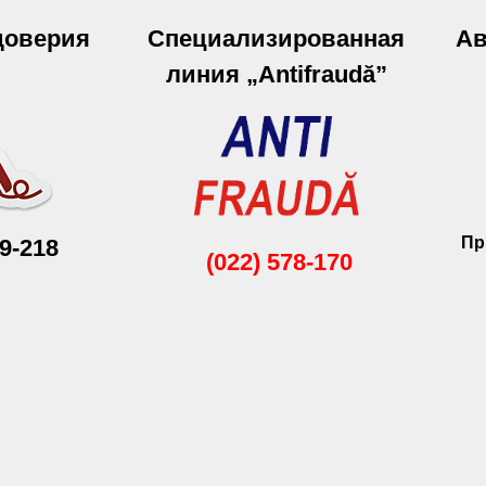
доверия
Специализированная
Ав
линия „Antifraudă”
Пр
59-218
(022) 578-170