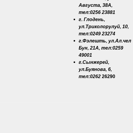
Августа, 38A,
тел:0256 23881
г. Глодень,
ул.Триколорулуй, 10,
тел:0249 23274
г.Фэлешть, ул.Ал.чел
Бун, 21A, тел:0259
49001
г.Сынжерей,
ул.Буянова, 6,
тел:0262
26290