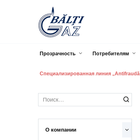
Перейти
к
содержанию
Прозрачность
Потребителям
Специализированная линия „Antifraudă
Search
for:
О компании