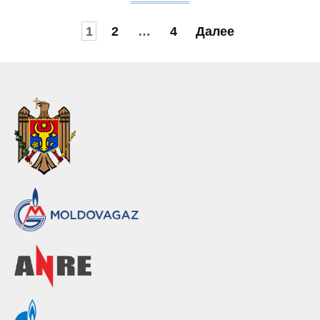
Пагинация
1
2
…
4
Далее
записей