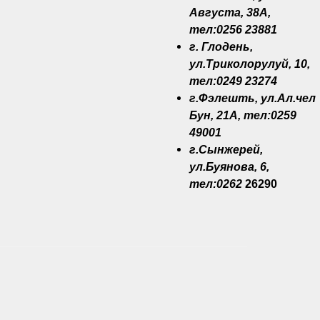
Августа, 38A,
тел:0256 23881
г. Глодень,
ул.Триколорулуй, 10,
тел:0249 23274
г.Фэлешть, ул.Ал.чел
Бун, 21A, тел:0259
49001
г.Сынжерей,
ул.Буянова, 6,
тел:0262
26290