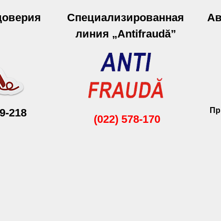
доверия
Специализированная
Ав
линия „Antifraudă”
Пр
59-218
(022) 578-170