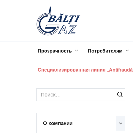
Перейти
к
содержанию
Прозрачность
Потребителям
Специализированная линия „Antifraudă
Search
for:
О компании